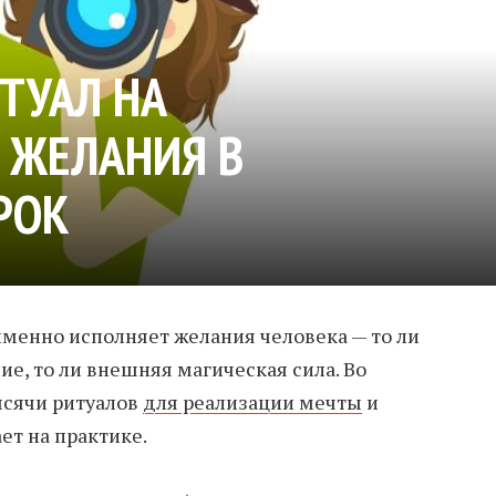
ТУАЛ НА
 ЖЕЛАНИЯ В
РОК
именно исполняет желания человека — то ли
е, то ли внешняя магическая сила. Во
ысячи ритуалов
для реализации мечты
и
ет на практике.