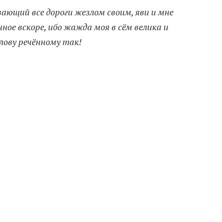
ающий все дороги жезлом своим, яви и мне
ное вскоре, ибо жажда моя в сём велика и
лову речённому так!