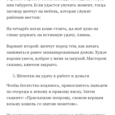
или табурета. Если удастся улучить момент, тогда
заговор шепчут на мебель, которая служит
рабочим местом:
На четырёх ногах коню стоять, да моё дело на
спине держать на истинную удачу. Аминь.
Вариант второй: шепчут перед тем, как начать
заниматься ранее запланированным делом: Худое
ворона унеси, доброе у меня за пазухой. Мастером
сказано, ключом закрыто.
Шепотки на удачу в работе и деньги
Чтобы богатство водилось, прикоснитесь пальцем
по очереди к левому и правому виску. Затем
скажите: «Присказкою попрошу, словом верным
возьму кошель со златою монетою».
На постоянное везение и успехи в любом занятии