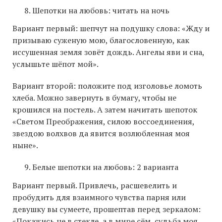
Шепотки на любовь: читать на ночь
Вариант первый: шепчут на подушку слова: «Жду и
призываю суженую мою, благословенную, как
иссушенная земля зовёт дождь. Ангелы яви и сна,
услышьте шёпот мой».
Вариант второй: положите под изголовье ломоть
хлеба. Можно завернуть в бумагу, чтобы не
крошился на постель. А затем начитать шепоток
«Светом Преображения, силою воссоединения,
звездою волхвов да явится возлюбленная моя
ныне».
Белые шепотки на любовь: 2 варианта
Вариант первый. Привлечь, расшевелить и
пробудить для взаимного чувства парня или
девушку вы сумеете, прошептав перед зеркалом:
«Покажись не в стекле, а в мире сём, судьба моя