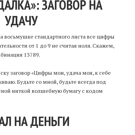
ДАЛКА»: ЗАГОВОР НА
УДАЧУ
а восьмушке стандартного листа все цифры
ельности от 1 до 9 не считая ноля. Скажем,
мбинация 13789.
иску заговор «Цифры мои, удача моя, к себе
иваю. Будьте со мной, будьте всегда под
асной ниткой волшебную бумагу с кодом
АЛ НА ДЕНЬГИ