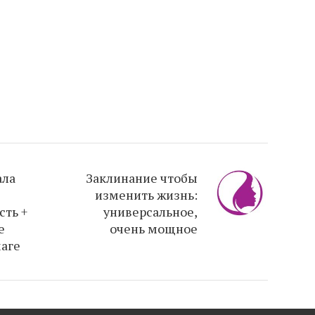
ала
Заклинание чтобы
изменить жизнь:
сть +
универсальное,
е
очень мощное
маге