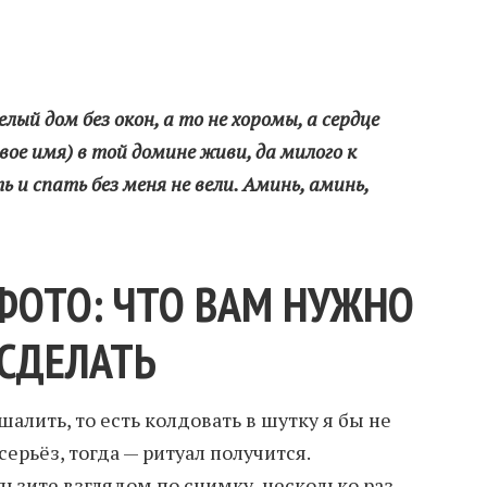
лый дом без окон, а то не хоромы, а сердце
свое имя) в той домине живи, да милого к
ь и спать без меня не вели. Аминь, аминь,
ФОТО: ЧТО ВАМ НУЖНО
СДЕЛАТЬ
алить, то есть колдовать в шутку я бы не
всерьёз, тогда — ритуал получится.
льзите взглядом по снимку, несколько раз