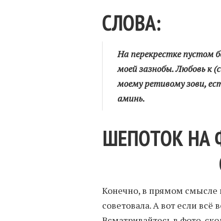
СЛОВА:
На перекрестке пустом бе
моей зазнобы. Любовь к (
моему ретивому зови, ест
аминь.
ШЕПОТОК НА 
Конечно, в прямом смысле ш
советовала. А вот если всё 
Всматривайтесь в фото, ско