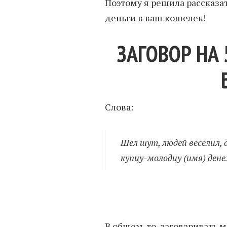
Поэтому я решила рассказа
деньги в ваш кошелек!
ЗАГОВОР НА 
Слова:
Шел шут, людей веселил, 
купцу-молодцу (имя) денеж
В общем-то, заговаривать м