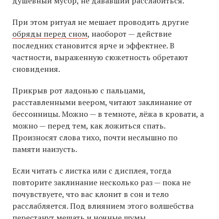
душевный мусор, не дававший расслабиться.
При этом ритуал не мешает проводить другие
обряды перед сном
, наоборот — действие
последних становится ярче и эффектнее. В
частности, выраженную сюжетность обретают
сновидения.
Прикрыв рот ладонью с пальцами,
расставленными веером, читают заклинание от
бессонницы. Можно — в темноте, лёжа в кровати, а
можно — перед тем, как ложиться спать.
Произносят слова тихо, почти неслышно по
памяти наизусть.
Если читать с листка или с дисплея, тогда
повторите заклинание несколько раз — пока не
почувствуете, что вас клонит в сон и тело
расслабляется. Под влиянием этого волшебства
перестанут мешать и ночные шумы.